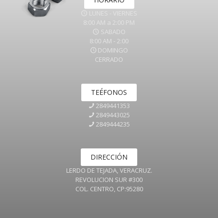
LUNES - VIERNES
8:00 AM a 2:00 PM
SABADO
8:00 AM - 2:00
DOMINGO
CERRADO
TEÉFONOS
2849441353
2849443025
2849444235
DIRECCIÓN
LERDO DE TEJADA, VERACRUZ.
REVOLUCION SUR #300
COL. CENTRO, CP:95280