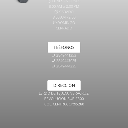
LUNES - VIERNES
8:00 AM a 2:00 PM
SABADO
8:00 AM - 2:00
DOMINGO
CERRADO
TEÉFONOS
2849441353
2849443025
2849444235
DIRECCIÓN
LERDO DE TEJADA, VERACRUZ.
REVOLUCION SUR #300
COL. CENTRO, CP:95280