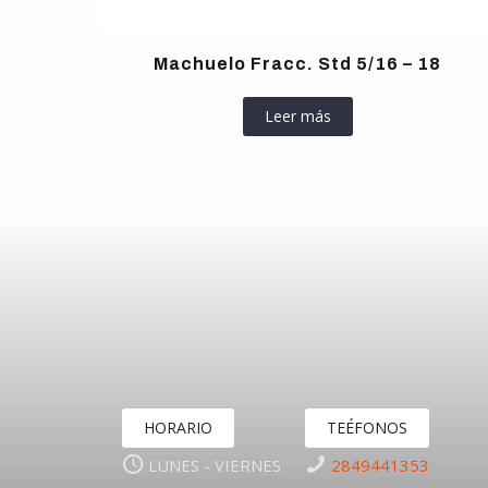
Machuelo Fracc. Std 5/16 – 18
Leer más
HORARIO
TEÉFONOS
LUNES - VIERNES
2849441353