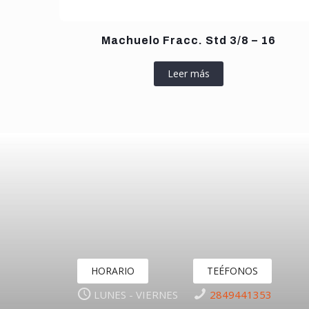
Machuelo Fracc. Std 3/8 – 16
Leer más
HORARIO
TEÉFONOS
LUNES - VIERNES
2849441353