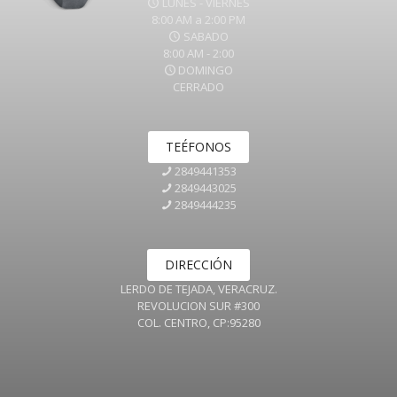
LUNES - VIERNES
8:00 AM a 2:00 PM
SABADO
8:00 AM - 2:00
DOMINGO
CERRADO
TEÉFONOS
2849441353
2849443025
2849444235
DIRECCIÓN
LERDO DE TEJADA, VERACRUZ.
REVOLUCION SUR #300
COL. CENTRO, CP:95280