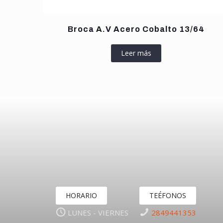
Broca A.V Acero Cobalto 13/64
Leer más
HORARIO
TEÉFONOS
LUNES - VIERNES
2849441353