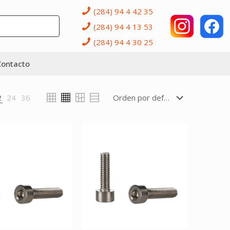
(284) 94 4 42 35
(284) 94 4 13 53
(284) 94 4 30 25
Contacto
2
24
36